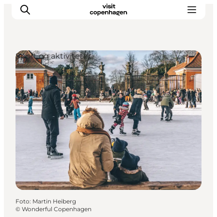
Sport og aktiviteter
This is Copenhagen
Aktiviteter
Spis & drik
Områder
Planlæg din tur
CopenPay
Copenhagen Card
Foto
:
Martin Heiberg
©
Wonderful Copenhagen