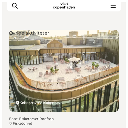
Øvrige aktiviteter
This is Copenhagen
Aktiviteter
Spis & drik
Områder
Planlæg din tur
CopenPay
Copenhagen Card
København V, København
Foto
:
Fisketorvet Rooftop
©
Fisketorvet