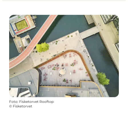
Foto
:
Fisketorvet Rooftop
©
Fisketorvet