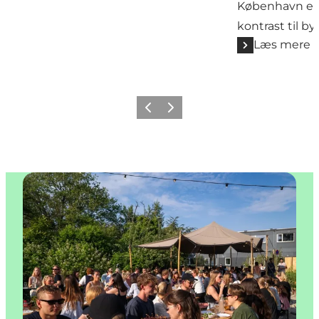
København en
kontrast til by
Læs mere
Forrige
Næste