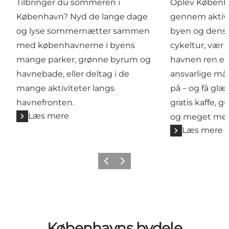
Tilbringer du sommeren i
Oplev Københ
København? Nyd de lange dage
gennem aktivi
og lyse sommernætter sammen
byen og dens 
med københavnerne i byens
cykeltur, vær 
mange parker, grønne byrum og
havnen ren el
havnebade, eller deltag i de
ansvarlige m
mange aktiviteter langs
på – og få glæ
havnefronten.
gratis kaffe, g
Læs mere
og meget mer
Læs mere
Forrige
Næste
Københavns bydele