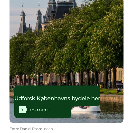
Udforsk Københavns bydele her
Læs mere
Foto
:
Daniel Rasmussen