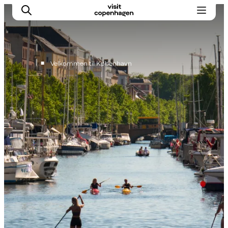
■
Velkommen til København
This is Copenhagen
Aktiviteter
Spis & drik
Områder
Planlæg din tur
CopenPay
Copenhagen Card