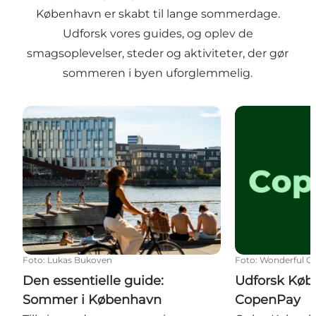
København er skabt til lange sommerdage.
Udforsk vores guides, og oplev de
smagsoplevelser, steder og aktiviteter, der gør
sommeren i byen uforglemmelig.
Den essentielle guide: Sommer i København
Udforsk Købe
Foto
:
Lukas Bukoven
Foto
:
Wonderful C
Den essentielle guide:
Udforsk Kø
Sommer i København
CopenPay