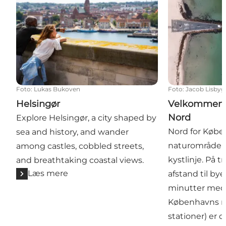
Foto
:
Lukas Bukoven
Foto
:
Jacob Lisbyg
Helsingør
Velkommen 
Nord
Explore Helsingør, a city shaped by
Nord for Købe
sea and history, and wander
naturområder 
among castles, cobbled streets,
kystlinje. På t
and breathtaking coastal views.
Læs mere
afstand til by
minutter med t
Københavns m
stationer) er 