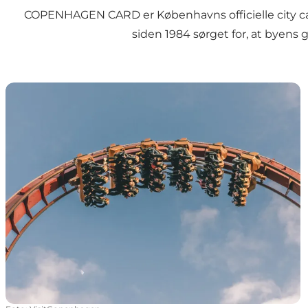
COPENHAGEN CARD er Københavns officielle city card
siden 1984 sørget for, at byen
Gratis adgang til museer og attraktioner