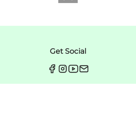
Forrige
Næste
Get Social