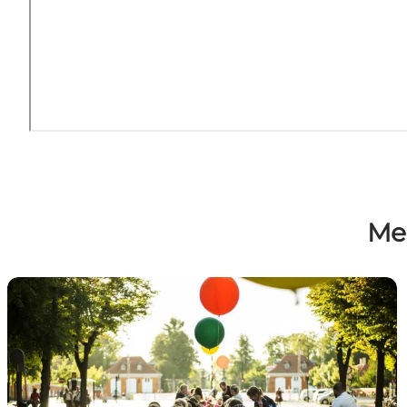
Me
What's on