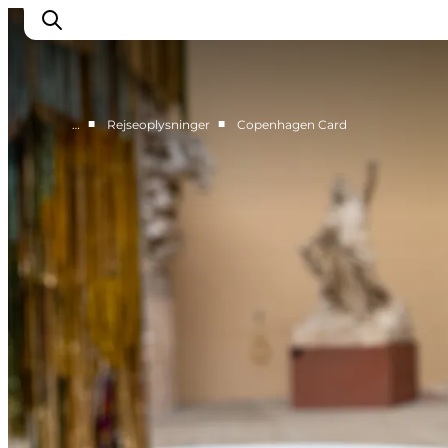
■
■
…
Rejseoplysninger
Copenhagen Card
This is Copenhagen
Aktiviteter
Spis & drik
Områder
Planlæg din tur
CopenPay
Copenhagen Card