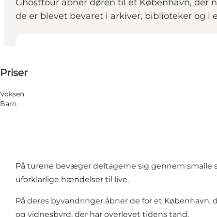
Ghosttour åbner døren til et København, der n
de er blevet bevaret i arkiver, biblioteker og 
Se priser
Priser
Besøg hjemmeside
Voksen
Barn
På turene bevæger deltagerne sig gennem smalle s
uforklarlige hændelser til live.
På deres byvandringer åbner de for et København, de
og vidnesbyrd, der har overlevet tidens tand.