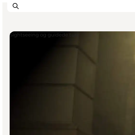
Sightseeing og guidede ture
This is Copenhagen
Aktiviteter
Spis & drik
Områder
Planlæg din tur
CopenPay
Copenhagen Card