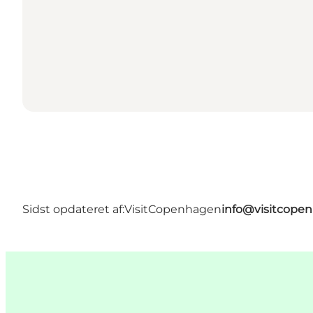
Sidst opdateret af:
VisitCopenhagen
info@visitcope