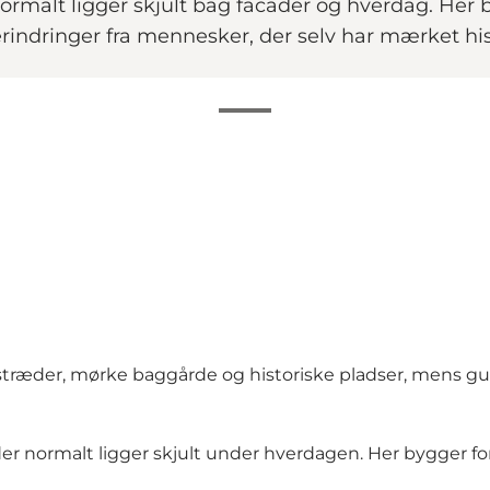
ormalt ligger skjult bag facader og hverdag. Her b
i erindringer fra mennesker, der selv har mærket hi
træder, mørke baggårde og historiske pladser, mens g
r normalt ligger skjult under hverdagen. Her bygger for