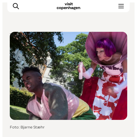
Teatre / biografer
This is Copenhagen
Aktiviteter
Spis & drik
Områder
Planlæg din tur
CopenPay
Copenhagen Card
Foto
:
Bjarne Stæhr