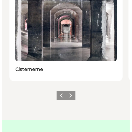
Cisternerne
Forrige
Næste