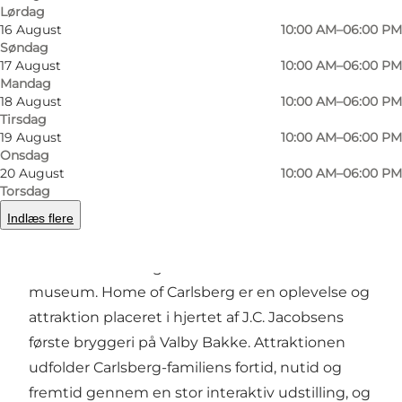
Lørdag
16 August
10:00 AM–06:00 PM
Søndag
17 August
10:00 AM–06:00 PM
Mandag
18 August
10:00 AM–06:00 PM
Foto
:
Daniel Rasmussen
Foto
:
Tirsdag
19 August
10:00 AM–06:00 PM
Onsdag
Forrige
Næste
20 August
10:00 AM–06:00 PM
Torsdag
Indlæs flere
Home of Carlsberg er mere end bare et
museum. Home of Carlsberg er en oplevelse og
attraktion placeret i hjertet af J.C. Jacobsens
første bryggeri på Valby Bakke. Attraktionen
udfolder Carlsberg-familiens fortid, nutid og
fremtid gennem en stor interaktiv udstilling, og