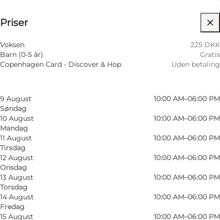
Åbningstider
Se priser
⌘
Priser
Johanneskors
Filtrér efter måned
6 August
10:00 AM–06:00 PM
Besøg hjemmeside
Voksen
225 DKK
Torsdag
Barn (0-5 år)
Gratis
7 August
10:00 AM–06:00 PM
Copenhagen Card - Discover & Hop
Uden betaling
Fredag
8 August
10:00 AM–06:00 PM
Lørdag
9 August
10:00 AM–06:00 PM
Søndag
10 August
10:00 AM–06:00 PM
Mandag
11 August
10:00 AM–06:00 PM
Tirsdag
12 August
10:00 AM–06:00 PM
Onsdag
13 August
10:00 AM–06:00 PM
Torsdag
14 August
10:00 AM–06:00 PM
Fredag
15 August
10:00 AM–06:00 PM