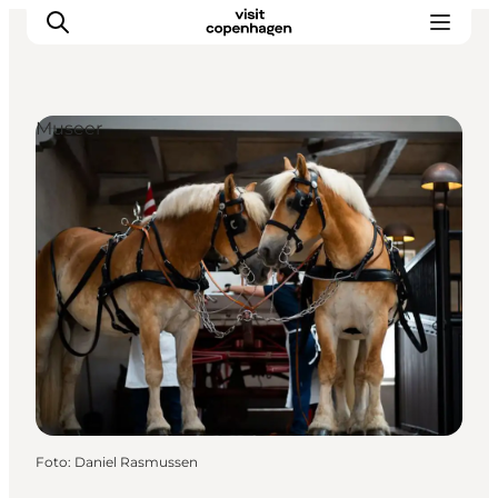
Museer
This is Copenhagen
Aktiviteter
Spis & drik
Områder
Planlæg din tur
CopenPay
Copenhagen Card
Foto
:
Daniel Rasmussen