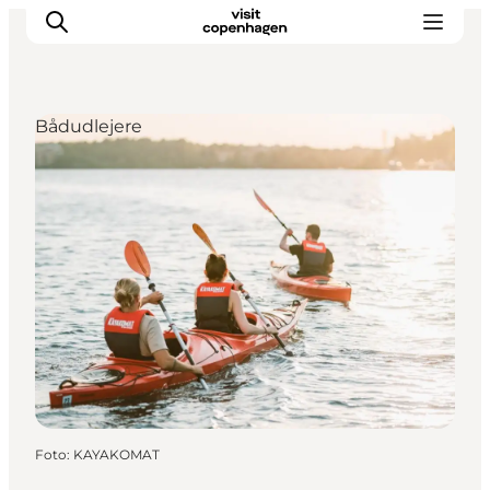
Bådudlejere
This is Copenhagen
Aktiviteter
Spis & drik
Områder
Planlæg din tur
CopenPay
Copenhagen Card
Foto
:
KAYAKOMAT