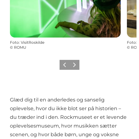
Foto
:
VisitRoskilde
Foto
:
©
ROMU
©
RO
Forrige
Næste
Glæd dig til en anderledes og sanselig
oplevelse, hvor du ikke blot ser på historien –
du træder ind i den. Rockmuseet er et levende
oplevelsesmuseum, hvor musikken sætter
scenen, og hvor både børn, unge og voksne