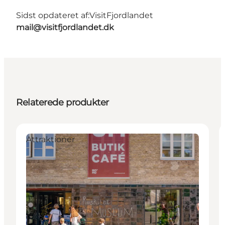
Sidst opdateret af:
VisitFjordlandet
mail@visitfjordlandet.dk
Relaterede produkter
Attraktioner