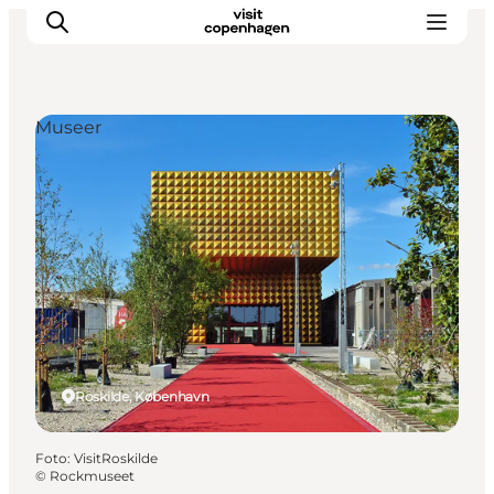
Museer
This is Copenhagen
Aktiviteter
Spis & drik
Områder
Planlæg din tur
CopenPay
Copenhagen Card
Roskilde, København
Foto
:
VisitRoskilde
©
Rockmuseet