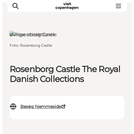
Øvrige attraktioner
Foto
:
Rosenborg Castle
This is Copenhagen
Aktiviteter
Spis & drik
Rosenborg Castle The Royal
Områder
Danish Collections
Planlæg din tur
CopenPay
Copenhagen Card
Besøg hjemmeside