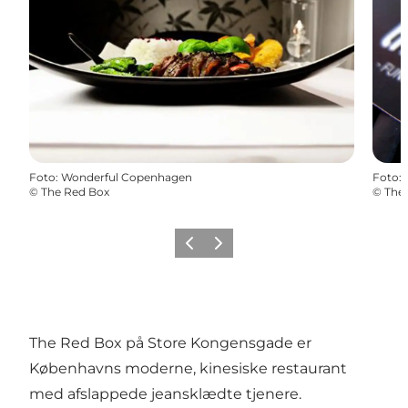
Foto
:
Wonderful Copenhagen
Foto
:
©
The Red Box
©
The
Forrige
Næste
The Red Box på Store Kongensgade er
Københavns moderne, kinesiske restaurant
med afslappede jeansklædte tjenere.