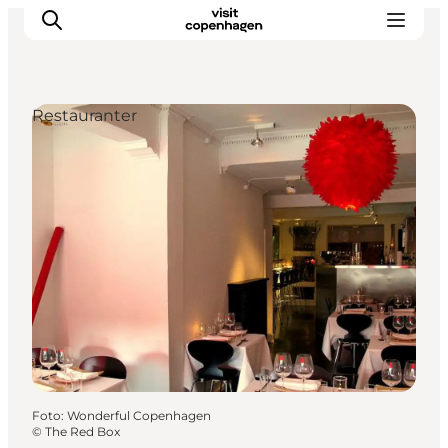
Restauranter
This is Copenhagen
Aktiviteter
Spis & drik
Områder
Planlæg din tur
CopenPay
Copenhagen Card
Foto
:
Wonderful Copenhagen
©
The Red Box