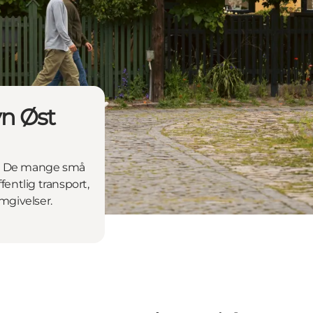
n Øst
le. De mange små
fentlig transport,
mgivelser.