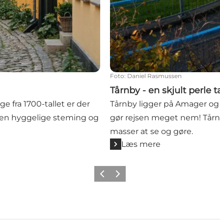
Foto
:
Daniel Rasmussen
Tårnby - en skjult perle
 fra 1700-tallet er der
Tårnby ligger på Amager og 
 den hyggelige steming og
gør rejsen meget nem! Tårnby
masser at se og gøre.
Læs mere
Forrige
Næste