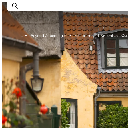
■
■
…
Beyond Copenhagen
Velkommen til København Øst
This is Copenhagen
Aktiviteter
Spis & drik
Områder
Planlæg din tur
CopenPay
Copenhagen Card