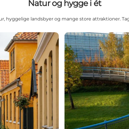
Natur og hygge i ét
r, hyggelige landsbyer og mange store attraktioner. Tag
Tårnby - en skjult perle tæ