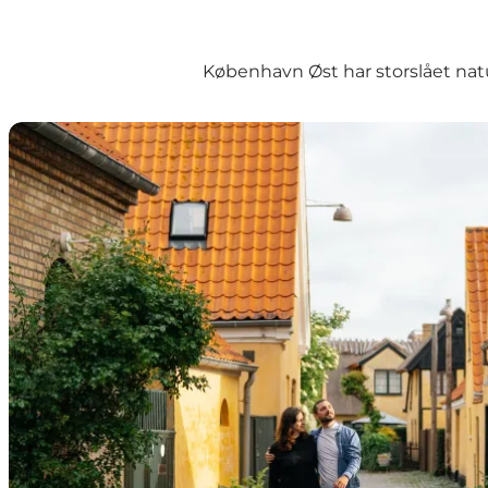
København Øst har storslået natu
Dragør - en by med historie og hygge