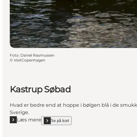
Foto
:
Daniel Rasmussen
©
VisitCopenhagen
Kastrup Søbad
Hvad er bedre end at hoppe i bølgen blå i de smukk
Sverige.
Læs mere
Se på kort
Læs mere "Kastrup Søbad"
show Kastrup Søbad on_map