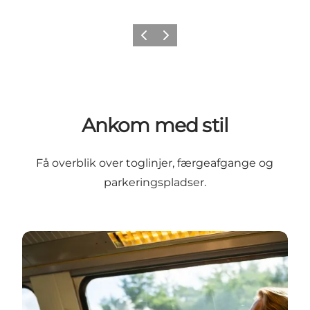
Forrige
Næste
Ankom med stil
Få overblik over toglinjer, færgeafgange og
parkeringspladser.
Sådan kommer du til Helsingør