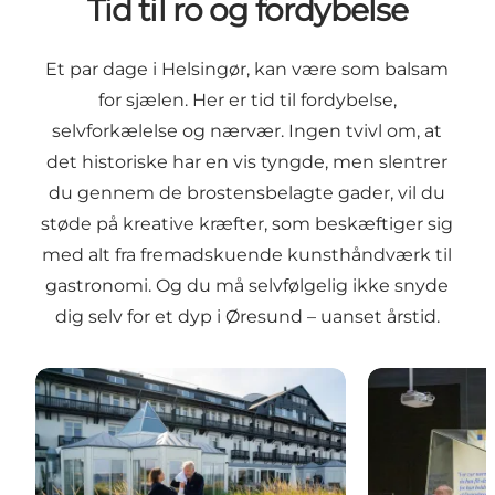
Tid til ro og fordybelse
Et par dage i Helsingør, kan være som balsam
for sjælen. Her er tid til fordybelse,
selvforkælelse og nærvær. Ingen tvivl om, at
det historiske har en vis tyngde, men slentrer
du gennem de brostensbelagte gader, vil du
støde på kreative kræfter, som beskæftiger sig
med alt fra fremadskuende kunsthåndværk til
gastronomi. Og du må selvfølgelig ikke snyde
dig selv for et dyp i Øresund – uanset årstid.
Badehoteller og andre overnatningsmuligheder
Kunst og kultu