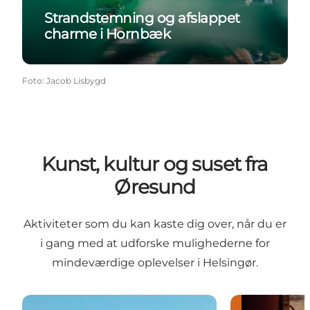
Strandstemning og afslappet
charme i Hornbæk
Foto
:
Jacob Lisbygd
Kunst, kultur og suset fra
Øresund
Aktiviteter som du kan kaste dig over, når du er
i gang med at udforske mulighederne for
mindeværdige oplevelser i Helsingør.
Gåruter i Helsingør og omegn
Helsingør Lok