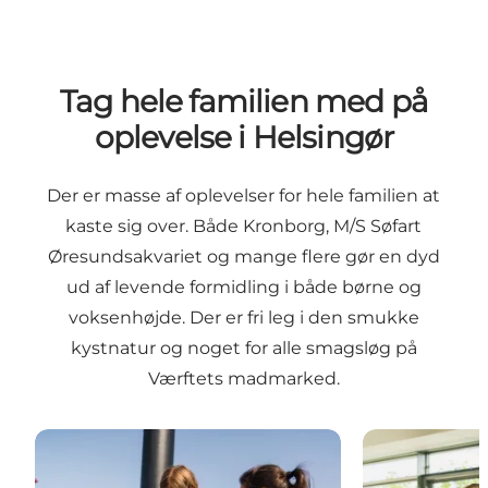
Tag hele familien med på
oplevelse i Helsingør
Der er masse af oplevelser for hele familien at
kaste sig over. Både Kronborg, M/S Søfart
Øresundsakvariet og mange flere gør en dyd
ud af levende formidling i både børne og
voksenhøjde. Der er fri leg i den smukke
kystnatur og noget for alle smagsløg på
Værftets madmarked.
Hop ombord i maritim kulturhistorie i verdensklass
10 oplevelser i