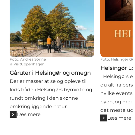
Foto
:
Andrea Sonne
Foto
:
Helsingør Gu
©
VisitCopenhagen
Helsingør Lo
Gåruter i Helsingør og omegn
I Helsingørs e
Der er masser at se og opleve til
du alt fra persp
fods både i Helsingørs bymidte og
hvilke events 
rundt omkring i den skønne
byen, og mege
omkringliggende natur.
det meste ud a
Læs mere
Læs mere