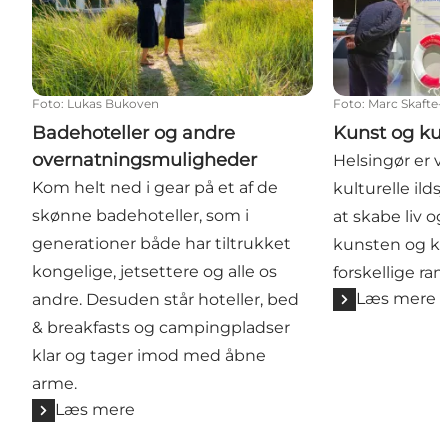
Foto
:
Lukas Bukoven
Foto
:
Marc Skafte
Badehoteller og andre
Kunst og kul
overnatningsmuligheder
Helsingør er 
Kom helt ned i gear på et af de
kulturelle ilds
skønne badehoteller, som i
at skabe liv o
generationer både har tiltrukket
kunsten og ku
kongelige, jetsettere og alle os
forskellige ra
Læs mere
andre. Desuden står hoteller, bed
& breakfasts og campingpladser
klar og tager imod med åbne
arme.
Læs mere