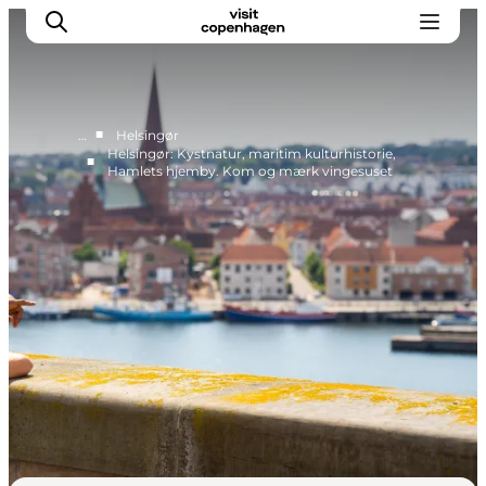
■
…
Helsingør
Helsingør: Kystnatur, maritim kulturhistorie,
■
Hamlets hjemby. Kom og mærk vingesuset
This is Copenhagen
Aktiviteter
Spis & drik
Områder
Planlæg din tur
CopenPay
Copenhagen Card