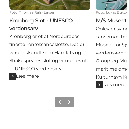
Foto
:
Thomas Rafn-Larsen
Foto
:
Lukas Bukov
Kronborg Slot - UNESCO
M/S Museet f
verdensarv
Oplev prisvin
Kronborg er et af Nordeuropas
sansemættede 
fineste renæssanceslotte. Det er
Museet for Søf
verdenskendt som Hamlets og
verdenskendte
Shakespeares slot og er udnævnt
Group, og Mus
til UNESCO verdensarv.
maritime omgi
Læs mere
Kulturhavn Kr
Læs mere
Forrige
Næste