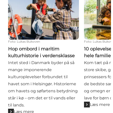
Foto
:
Lukas Bukoven
Foto
:
Lukas Bukov
Hop ombord i maritim
10 oplevelser
kulturhistorie i verdensklasse
hele familie
Intet sted i Danmark byder på så
Kom tæt på m
mange imponerende
store skibe, gå
kulturoplevelser forbundet til
prinsessers fod
havet som i Helsingør. Historierne
de bedste san
om havets og søfartens betydning
og omegn er fu
står i kø – om det er til vands eller
lave for børn o
Læs mere
til lands.
Læs mere