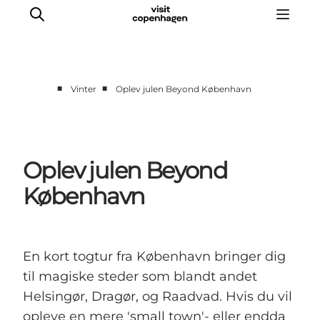
■
■
Vinter
Oplev julen Beyond København
This is Copenhagen
Aktiviteter
Spis & drik
Oplev julen Beyond
Områder
København
Planlæg din tur
CopenPay
Copenhagen Card
En kort togtur fra København bringer dig
til magiske steder som blandt andet
Helsingør, Dragør, og Raadvad. Hvis du vil
opleve en mere 'small town'- eller endda