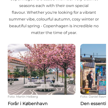
seasons each with their own special
flavour. Whether you're looking for a vibrant
summer vibe, colourful autumn, cosy winter or
beautiful spring - Copenhagen is incredible no
matter the time of year.
Forår i København
Den essentiel
Foto
:
Martin Heiberg
Foto
:
Daniel Rasm
Forår i København
Den essentie