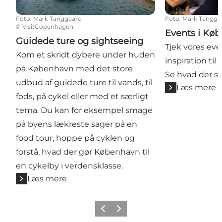
Foto
:
Mark Tanggaard
Foto
:
Mark Tangga
©
VisitCopenhagen
Events i Kø
Guidede ture og sightseeing
Tjek vores eve
Kom et skridt dybere under huden
inspiration ti
på København med det store
Se hvad der s
udbud af guidede ture til vands, til
Læs mere
fods, på cykel eller med et særligt
tema. Du kan for eksempel smage
på byens lækreste sager på en
food tour, hoppe på cyklen og
forstå, hvad der gør København til
en cykelby i verdensklasse.
Læs mere
Forrige
Næste