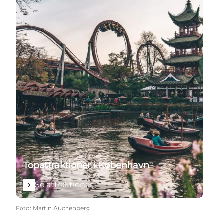
Topattraktioner i København
Se attraktioner
Foto
:
Martin Auchenberg