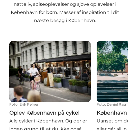
natteliv
,
spiseoplevelser
og
sjove oplevelser i
København for børn
. Masser af inspiration til dit
næste besøg i København.
Oplev København på cykel
København på
Foto
:
Erik Refner
Foto
:
Daniel Rasm
Oplev København på cykel
København 
Alle cykler i København. Og der er
Uanset om du e
ingen grund til, at du ikke også
eller går all in