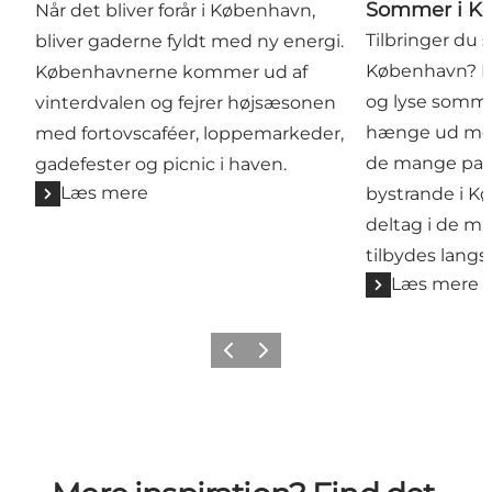
Sommer i K
Når det bliver forår i København,
Tilbringer du
bliver gaderne fyldt med ny energi.
København? N
Københavnerne kommer ud af
og lyse somm
vinterdvalen og fejrer højsæsonen
hænge ud med 
med fortovscaféer, loppemarkeder,
de mange par
gadefester og picnic i haven.
Læs mere
bystrande i Kø
deltag i de ma
tilbydes langs
Læs mere
Forrige
Næste