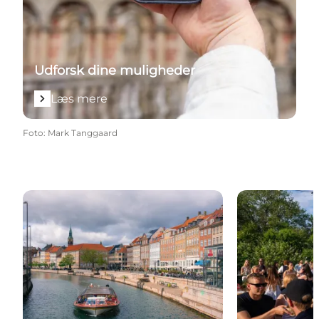
Udforsk dine muligheder
Læs mere
Foto
:
Mark Tanggaard
Guidede ture og sightseeing
Events i Køb