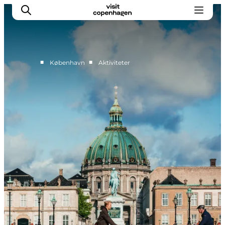
■
■
København
Aktiviteter
This is Copenhagen
Aktiviteter
Spis & drik
Områder
Planlæg din tur
CopenPay
Copenhagen Card