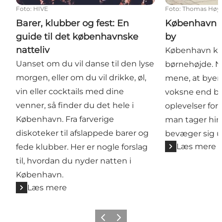
Foto
:
HIVE
Foto
:
Thomas Høyr
Barer, klubber og fest: En
København e
guide til det københavnske
by
natteliv
København kan
Uanset om du vil danse til den lyse
børnehøjde. N
morgen, eller om du vil drikke, øl,
mene, at byen 
vin eller cocktails med dine
voksne end bø
venner, så finder du det hele i
oplevelser for 
København. Fra farverige
man tager hi
diskoteker til afslappede barer og
bevæger sig u
Læs mere
fede klubber. Her er nogle forslag
til, hvordan du nyder natten i
København.
Læs mere
Forrige
Næste