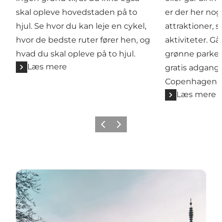
skal opleve hovedstaden på to
er der her nogl
hjul. Se hvor du kan leje en cykel,
attraktioner, 
hvor de bedste ruter fører hen, og
aktiviteter. G
hvad du skal opleve på to hjul.
grønne parker,
Læs mere
gratis adgang
Copenhagen C
Læs mere
Forrige
Næste
Se attraktioner