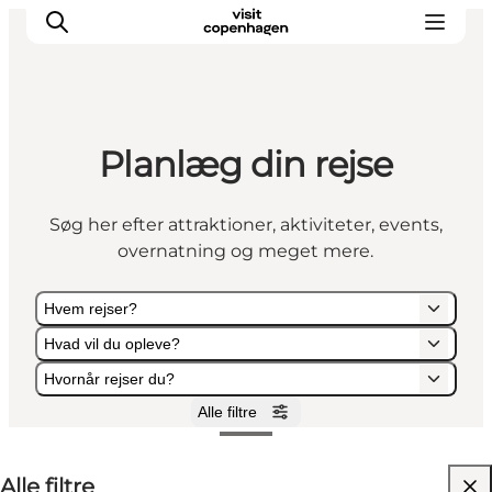
Planlæg din rejse
This is Copenhagen
Aktiviteter
Søg her efter attraktioner, aktiviteter, events,
Spis & drik
overnatning og meget mere.
Områder
Planlæg din tur
Hvem rejser?
CopenPay
Hvad vil du opleve?
Copenhagen Card
Hvornår rejser du?
Alle filtre
Hvem rejser?
Hvad vil du opleve?
Hvornår rejser du?
Alle filtre