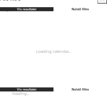
Vælg periode
Vis resultater
Nulstil filtre
Børn
Attraktioner
Venner
Overnatning
Mest populære
Sortér efter
:
Min virksomhed
Aktiviteter
Min partner
Begivenheder
loading...
Mig selv
Mad og drikke
Vis resultater
Nulstil filtre
Transport
Service og information
Vis resultater
Nulstil filtre
loading...
Loading calendar...
loading...
Vis resultater
Nulstil filtre
loading...