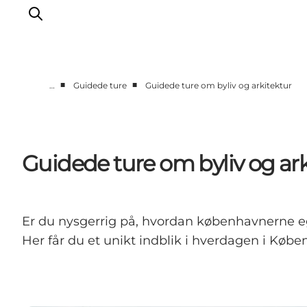
■
■
…
Guidede ture
Guidede ture om byliv og arkitektur
This is Copenhagen
Aktiviteter
Spis & drik
Guidede ture om byliv og ark
Områder
Planlæg din tur
CopenPay
Er du nysgerrig på, hvordan københavnerne ege
Copenhagen Card
Her får du et unikt indblik i hverdagen i Køb