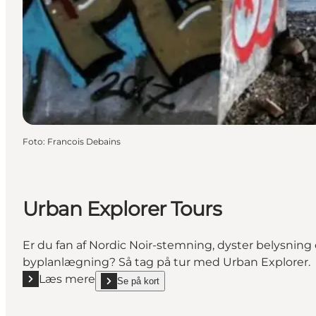
Foto
:
Francois Debains
Urban Explorer Tours
Er du fan af Nordic Noir-stemning, dyster belysni
byplanlægning? Så tag på tur med Urban Explorer.
Læs mere
Se på kort
Læs mere "Urban Explorer Tours"
show Urban Explorer Tours on_map