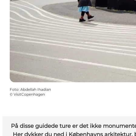
Foto
:
Abdellah Ihadian
©
VisitCopenhagen
På disse guidede ture er det ikke monumente
Her dykker du ned i Københavns arkitektur,