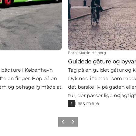
Foto
:
Martin Heiberg
Guidede gåture og byva
g bådture i København
Tag på en guidet gåtur og k
te en finger. Hop på en
Dyk ned i temaer som modern
nem og behagelig måde at
det barske liv på gaden ell
tur, der passer lige nøjagtigt 
Læs mere
Forrige
Næste