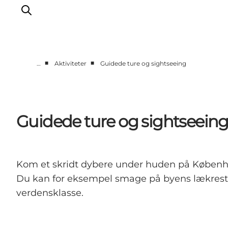
■
■
…
Aktiviteter
Guidede ture og sightseeing
This is Copenhagen
Aktiviteter
Spis & drik
Guidede ture og sightseein
Områder
Planlæg din tur
CopenPay
Kom et skridt dybere under huden på København
Copenhagen Card
Du kan for eksempel smage på byens lækreste 
verdensklasse.