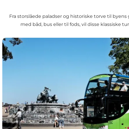
Fra storslåede paladser og historiske torve til byen
med båd, bus eller til fods, vil disse klassisk
Sightseeing fra bus og kanalrundfart