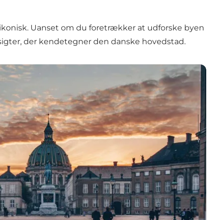
g
t ikonisk. Uanset om du foretrækker at udforske byen
 udsigter, der kendetegner den danske hovedstad.
inger