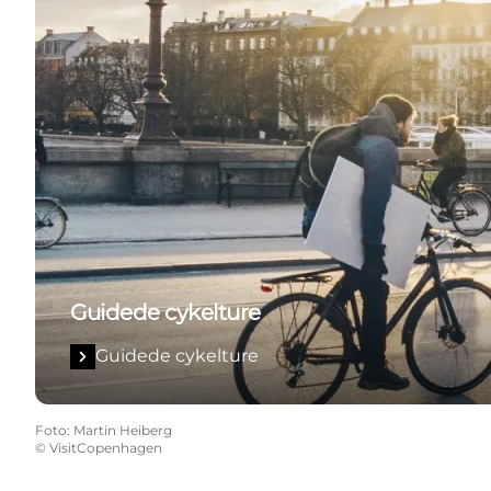
Guidede cykelture
Guidede cykelture
Foto
:
Martin Heiberg
©
VisitCopenhagen