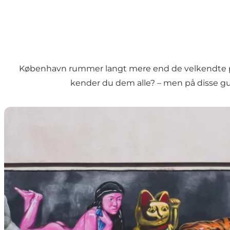
København rummer langt mere end de velkendte post
kender du dem alle? – men på disse gui
Alternative oplevelser og sightseeing i København