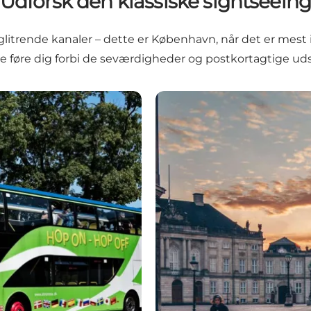
Udforsk den klassiske sightseein
s glitrende kanaler – dette er København, når det er mes
e ture føre dig forbi de seværdigheder og postkortagtige
Guidede gåture og byvandr