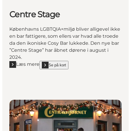
Centre Stage
Københavns LGBTQIA+miljø bliver alligevel ikke
en bar fattigere, som ellers var hvad alle troede
da den ikoniske Cosy Bar lukkede. Den nye bar
”Centre Stage” har åbnet dørene i august i
2024.
Læs mere
Se på kort
Læs mere "Centre Stage"
show Centre Stage on_map