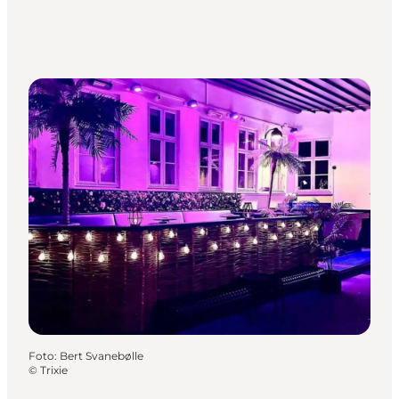
Foto
:
Bert Svanebølle
©
Trixie