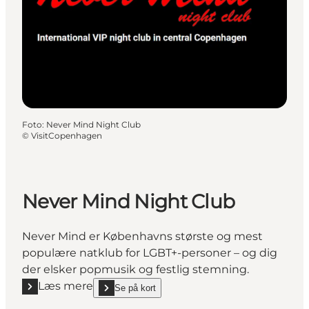
Foto
:
Never Mind Night Club
©
VisitCopenhagen
Never Mind Night Club
Never Mind er Københavns største og mest
populære natklub for LGBT+-personer – og dig
der elsker popmusik og festlig stemning.
Læs mere
Se på kort
Læs mere "Never Mind Night Club"
show Never Mind Night Club on_map