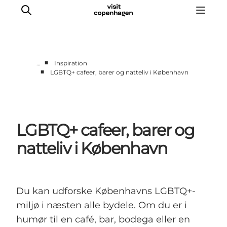
■
…
Inspiration
■
LGBTQ+ cafeer, barer og natteliv i København
This is Copenhagen
Aktiviteter
Spis & drik
LGBTQ+ cafeer, barer og
Områder
Planlæg din tur
natteliv i København
CopenPay
Copenhagen Card
Du kan udforske Københavns LGBTQ+-
miljø i næsten alle bydele. Om du er i
humør til en café, bar, bodega eller en