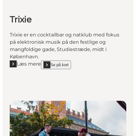
Trixie
Trixie er en cocktailbar og natklub med fokus
på elektronisk musik på den festlige og
mangfoldige gade, Studiestræde, midt i
København.
Læs mere
Se på kort
Læs mere "Trixie"
show Trixie on_map