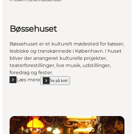
Bøssehuset
Bøssehuset er et kulturelt mødested for bøsser,
lesbiske og transkønnede i København. I huset
bliver der arrangeret kulturelle projekter,
teaterforestillinger, live musik, udstillinger,
foredrag og fester.
Læs mere
Se på kort
Læs mere "Bøssehuset"
show Bøssehuset on_map