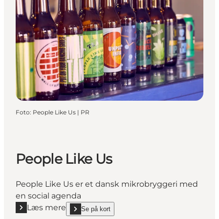
Foto
:
People Like Us | PR
People Like Us
People Like Us er et dansk mikrobryggeri med
en social agenda
Læs mere
Se på kort
Læs mere "People Like Us"
show People Like Us on_map