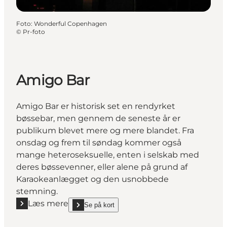
Foto
:
Wonderful Copenhagen
©
Pr-foto
Amigo Bar
Amigo Bar er historisk set en rendyrket
bøssebar, men gennem de seneste år er
publikum blevet mere og mere blandet. Fra
onsdag og frem til søndag kommer også
mange heteroseksuelle, enten i selskab med
deres bøssevenner, eller alene på grund af
Karaokeanlægget og den usnobbede
stemning.
Læs mere
Se på kort
Læs mere "Amigo Bar"
show Amigo Bar on_map