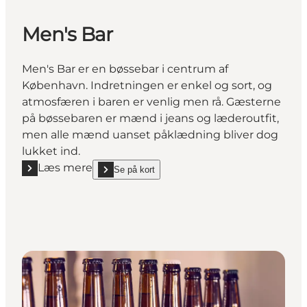
Men's Bar
Men's Bar er en bøssebar i centrum af
København. Indretningen er enkel og sort, og
atmosfæren i baren er venlig men rå. Gæsterne
på bøssebaren er mænd i jeans og læderoutfit,
men alle mænd uanset påklædning bliver dog
lukket ind.
Læs mere
Se på kort
Læs mere "Men's Bar"
show Men's Bar on_map