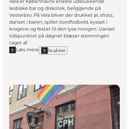
Vela er Københavns eneste udelukkende
lesbiske bar og diskotek, beliggende på
Vesterbro. På Vela bliver der drukket øl, shots,
danset i baren, spillet bordfodbold, kysset i
krogene og festet til den lyse morgen. Uanset
tidspunktet på døgnet blæser stemningen
taget af.
Læs mere
Se på kort
Læs mere "Vela"
show Vela on_map