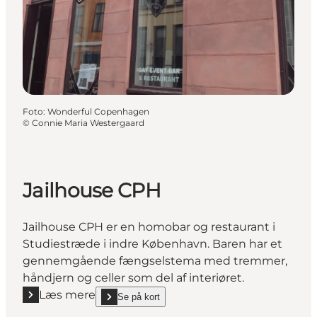
Foto
:
Wonderful Copenhagen
©
Connie Maria Westergaard
Jailhouse CPH
Jailhouse CPH er en homobar og restaurant i
Studiestræde i indre København. Baren har et
gennemgående fængselstema med tremmer,
håndjern og celler som del af interiøret.
Læs mere
Se på kort
Læs mere "Jailhouse CPH"
show Jailhouse CPH on_map