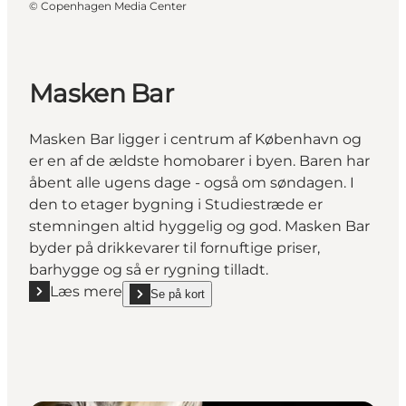
©
Copenhagen Media Center
Masken Bar
Masken Bar ligger i centrum af København og
er en af de ældste homobarer i byen. Baren har
åbent alle ugens dage - også om søndagen. I
den to etager bygning i Studiestræde er
stemningen altid hyggelig og god. Masken Bar
byder på drikkevarer til fornuftige priser,
barhygge og så er rygning tilladt.
Læs mere
Se på kort
Læs mere "Masken Bar"
show Masken Bar on_map