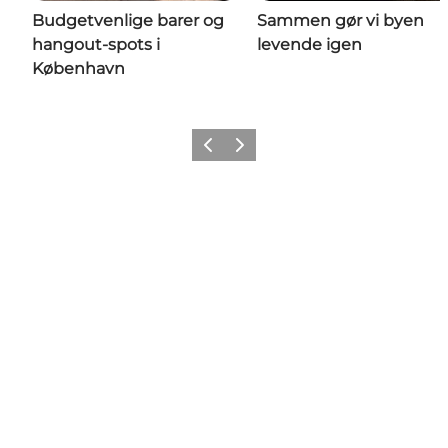
Budgetvenlige barer og
Sammen gør vi byen
hangout-spots i
levende igen
København
Forrige
Næste
Get Social