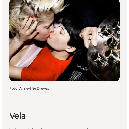
Foto
:
Anne-Mie Dreves
Vela