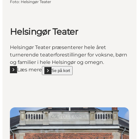
Foto
:
Helsingør Teater
Helsingør Teater
Helsingør Teater præsenterer hele året
turnerende teaterforestillinger for voksne, børn
og familier i hele Helsingør og omegn.
Læs mere
Se på kort
Læs mere "Helsingør Teater"
show Helsingør Teater on_map