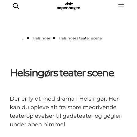
■
■
…
Helsingør
Helsingørs teater scene
This is Copenhagen
Aktiviteter
Spis & drik
Helsingørs teater scene
Områder
Planlæg din tur
CopenPay
Der er fyldt med drama i Helsingør. Her
Copenhagen Card
kan du opleve alt fra store medrivende
teateroplevelser til gadeteater og gøgleri
under åben himmel.