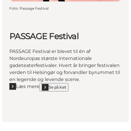
Foto
:
Passage Festival
PASSAGE Festival
PASSAGE Festival er blevet til én af
Nordeuropas største internationale
gadeteaterfestivaler. Hvert år bringer festivalen
verden til Helsingør og forvandler byrummet til
en legende og levende scene.
Læs mere
Se på kort
Læs mere "PASSAGE Festival"
show PASSAGE Festival on_map