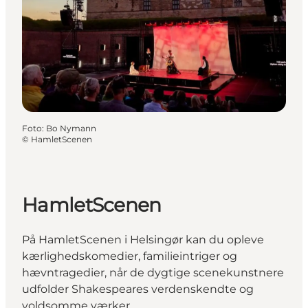
Foto
:
Bo Nymann
©
HamletScenen
HamletScenen
På HamletScenen i Helsingør kan du opleve
kærlighedskomedier, familieintriger og
hævntragedier, når de dygtige scenekunstnere
udfolder Shakespeares verdenskendte og
voldsomme værker.