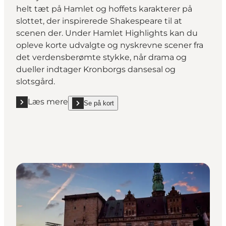
helt tæt på Hamlet og hoffets karakterer på
slottet, der inspirerede Shakespeare til at
scenen der. Under Hamlet Highlights kan du
opleve korte udvalgte og nyskrevne scener fra
det verdensberømte stykke, når drama og
dueller indtager Kronborgs dansesal og
slotsgård.
Læs mere
Se på kort
Læs mere "Hamlet Highlights"
show Hamlet Highlights on_map