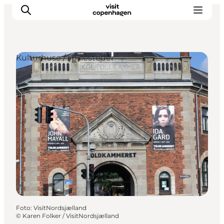
Kulturhuse / spillesteder
This is Copenhagen
Aktiviteter
Spis & drik
Områder
Planlæg din tur
CopenPay
Copenhagen Card
Foto
:
VisitNordsjælland
©
Karen Folker / VisitNordsjælland