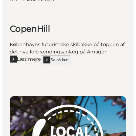
CopenHill
Københavns futuristiske skibakke på toppen af
det nye forbrændingsanlæg på Amager.
Læs mere
Se på kort
Læs mere "CopenHill"
show CopenHill on_map