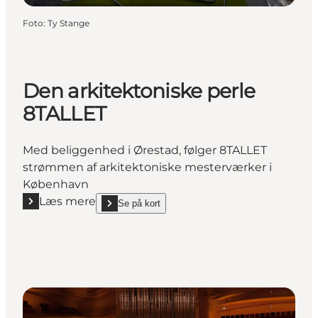
Foto
:
Ty Stange
Den arkitektoniske perle
8TALLET
Med beliggenhed i Ørestad, følger 8TALLET
strømmen af arkitektoniske mesterværker i
København
Læs mere
Se på kort
Læs mere "Den arkitektoniske perle 8TALLET"
show Den arkitektoniske perle 8TALLET on_map