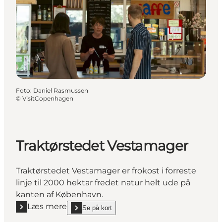
Foto
:
Daniel Rasmussen
©
VisitCopenhagen
Traktørstedet Vestamager
Traktørstedet Vestamager er frokost i forreste
linje til 2000 hektar fredet natur helt ude på
kanten af København.
Læs mere
Se på kort
Læs mere "Traktørstedet Vestamager"
show Traktørstedet Vestamager on_map