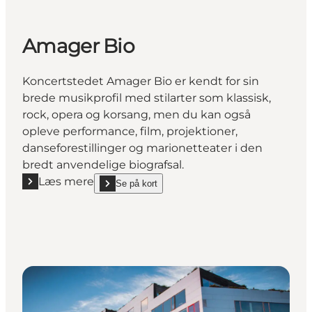
Amager Bio
Koncertstedet Amager Bio er kendt for sin
brede musikprofil med stilarter som klassisk,
rock, opera og korsang, men du kan også
opleve performance, film, projektioner,
danseforestillinger og marionetteater i den
bredt anvendelige biografsal.
Læs mere
Se på kort
Læs mere "Amager Bio"
show Amager Bio on_map