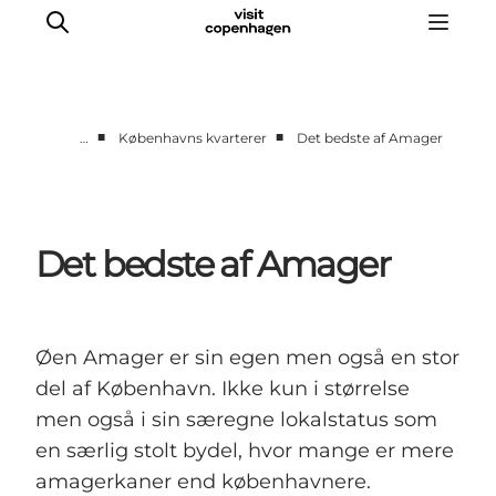
■
■
…
Københavns kvarterer
Det bedste af Amager
This is Copenhagen
Aktiviteter
Spis & drik
Det bedste af Amager
Områder
Planlæg din tur
CopenPay
Øen Amager er sin egen men også en stor
Copenhagen Card
del af København. Ikke kun i størrelse
men også i sin særegne lokalstatus som
en særlig stolt bydel, hvor mange er mere
amagerkaner end københavnere.