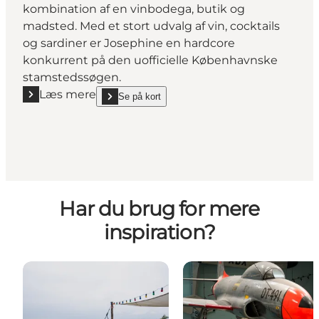
kombination af en vinbodega, butik og
madsted. Med et stort udvalg af vin, cocktails
og sardiner er Josephine en hardcore
konkurrent på den uofficielle Københavnske
stamstedssøgen.
Læs mere
Se på kort
Læs mere "Josephine"
show Josephine on_map
Har du brug for mere
inspiration?