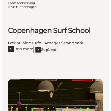
Foto
:
Andrediving
©
VisitCopenhagen
Copenhagen Surf School
Lær at windsurfe i Amager Strandpark.
Læs mere
Se på kort
Læs mere "Copenhagen Surf School"
show Copenhagen Surf School on_map