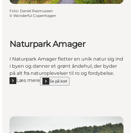
Foto
:
Daniel Rasmussen
©
Wonderful Copenhagen
Naturpark Amager
I Naturpark Amager fletter en unik natur sig ind
i byen og danner et grønt åndehul, der byder
på alt fra naturoplevelser til ro og fordybelse.
Læs mere
Se på kort
Læs mere "Naturpark Amager"
show Naturpark Amager on_map