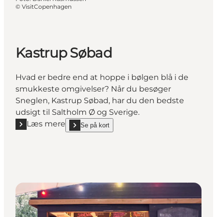
©
VisitCopenhagen
Kastrup Søbad
Hvad er bedre end at hoppe i bølgen blå i de
smukkeste omgivelser? Når du besøger
Sneglen, Kastrup Søbad, har du den bedste
udsigt til Saltholm Ø og Sverige.
Læs mere
Se på kort
Læs mere "Kastrup Søbad"
show Kastrup Søbad on_map