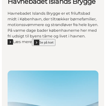
Havnebadet Islands Brygge
Havnebadet Islands Brygge er et friluftsbad
midt i København, der tiltrækker børnefamilier,
motionssvømmere og strandløver fra hele byen.
På varme dage bader københavnerne her med
fri udsigt til byens tårne og livet i havnen.
Læs mere
Se på kort
Læs mere "Havnebadet Islands Brygge"
show Havnebadet Islands Brygge on_map