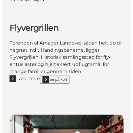
Flyvergrillen
Forenden af Amager Landevej, sådan helt op til
hegnet ind til landingsbanerne, ligger
Flyvergrillen. Historisk samlingssted for fly-
entusiaster og hjertekært udflugtsmål for
mange familier gennem tiden.
Læs mere
Se på kort
Læs mere "Flyvergrillen"
show Flyvergrillen on_map