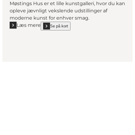
Møstings Hus er et lille kunstgalleri, hvor du kan
opleve jævnligt vekslende udstillinger af
moderne kunst for enhver smag.
Læs mere
Se på kort
Læs mere "Møstings Hus"
show Møstings Hus on_map
Get Social