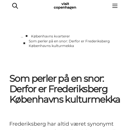
■
…
Københavns kvarterer
Som perler på en snor: Derfor er Frederiksberg
■
Københavns kulturmekka
This is Copenhagen
Aktiviteter
Spis & drik
Områder
Som perler på en snor:
Planlæg din tur
Derfor er Frederiksberg
CopenPay
Københavns kulturmekka
Copenhagen Card
Frederiksberg har altid været synonymt