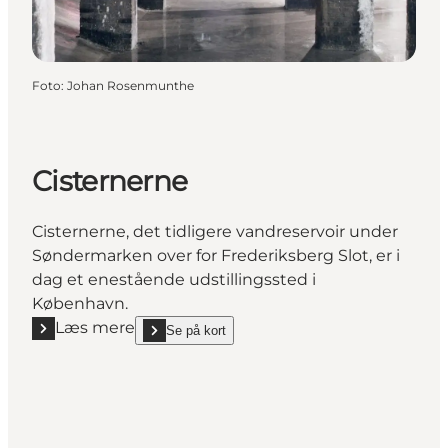
Foto
:
Johan Rosenmunthe
Cisternerne
Cisternerne, det tidligere vandreservoir under
Søndermarken over for Frederiksberg Slot, er i
dag et enestående udstillingssted i
København.
Læs mere
Se på kort
Læs mere "Cisternerne"
show Cisternerne on_map