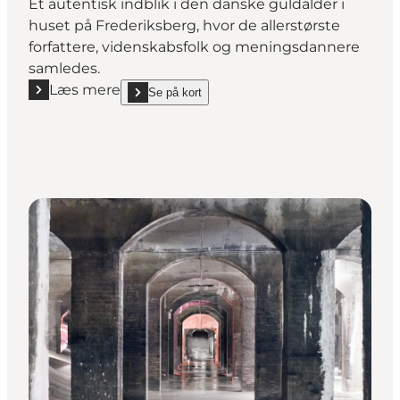
Et autentisk indblik i den danske guldalder i
huset på Frederiksberg, hvor de allerstørste
forfattere, videnskabsfolk og meningsdannere
samledes.
Læs mere
Se på kort
Læs mere "Bakkehuset"
show Bakkehuset on_map