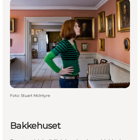
Foto
:
Stuart Mclntyre
Bakkehuset