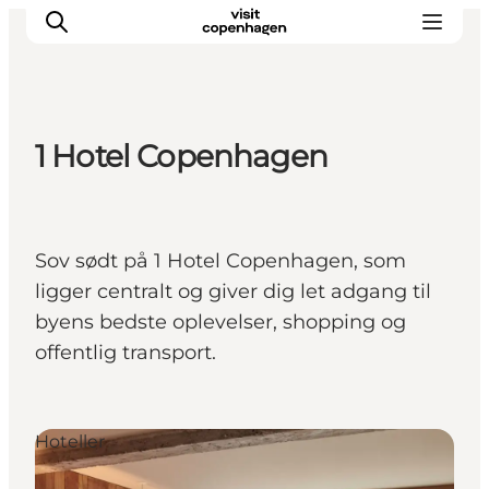
1 Hotel Copenhagen
This is Copenhagen
Aktiviteter
Spis & drik
Sov sødt på 1 Hotel Copenhagen, som
Områder
ligger centralt og giver dig let adgang til
Planlæg din tur
byens bedste oplevelser, shopping og
CopenPay
offentlig transport.
Copenhagen Card
Hoteller