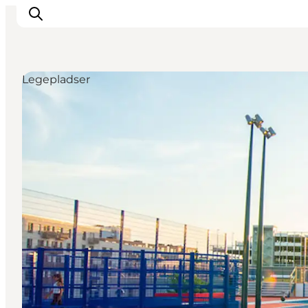
Legepladser
This is Copenhagen
Aktiviteter
Spis & drik
Områder
Planlæg din tur
CopenPay
Copenhagen Card