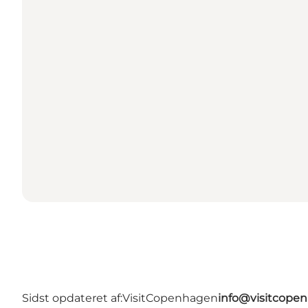
Sidst opdateret af:
VisitCopenhagen
info@visitcope