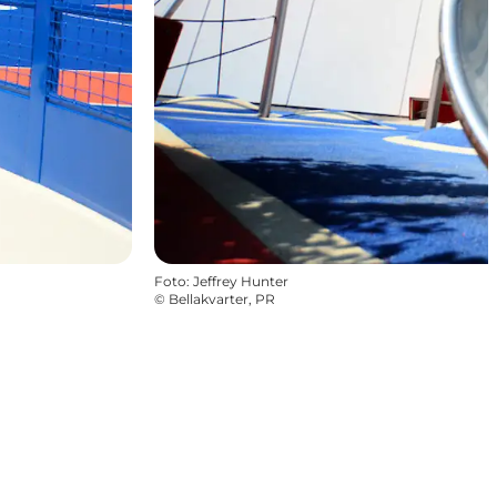
Foto
:
Jeffrey Hunter
©
Bellakvarter, PR