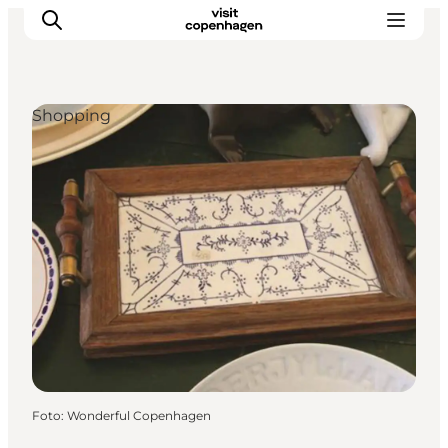
Shopping
This is Copenhagen
Aktiviteter
Spis & drik
Områder
Planlæg din tur
CopenPay
Copenhagen Card
Foto
:
Wonderful Copenhagen