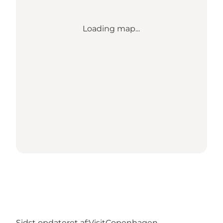
Loading map...
Sidst opdateret af:
VisitCopenhagen