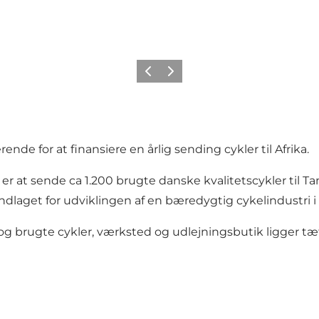
Forrige
Næste
rende for at finansiere en årlig sending cykler til Afrika.
t er at sende ca 1.200 brugte danske kvalitetscykler til T
laget for udviklingen af en bæredygtig cykelindustri i A
og brugte cykler, værksted og udlejningsbutik ligger tæ