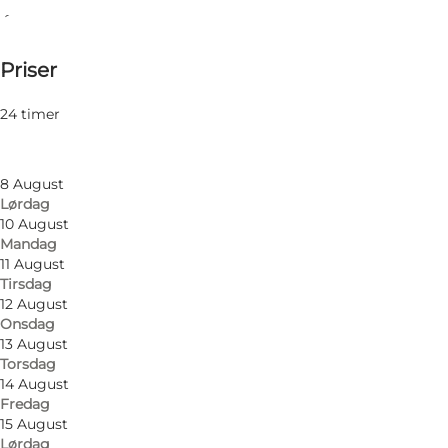
Åbningstider
100-450 DKK
Priser
Besøg hjemmeside
Filtrér efter måned
6 August
24 timer
Torsdag
7 August
Fredag
8 August
Lørdag
10 August
Mandag
11 August
Tirsdag
12 August
Onsdag
13 August
Torsdag
14 August
Fredag
15 August
Lørdag