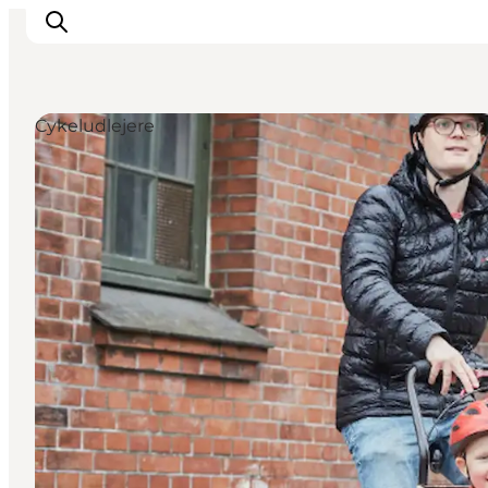
Cykeludlejere
This is Copenhagen
Aktiviteter
Spis & drik
Områder
Planlæg din tur
CopenPay
Copenhagen Card