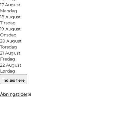
17 August
Mandag
18 August
Tirsdag
19 August
Onsdag
20 August
Torsdag
21 August
Fredag
22 August
Lørdag
Indlæs flere
Åbningstider
Foto
:
Baisikeli