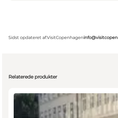
Sidst opdateret af:
VisitCopenhagen
info@visitcope
Relaterede produkter
Aktiviteter