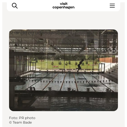
Strande og udendørsbade
This is Copenhagen
Aktiviteter
Spis & drik
Områder
Planlæg din tur
CopenPay
Copenhagen Card
Foto
:
PR photo
©
Team Bade