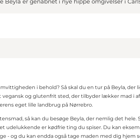
 Beyla er genåbnet i nye hippe omgivelser i Carl
mvittigheden i behold? Så skal du en tur på Beyla, der 
vegansk og glutenfrit sted, der tilbyder lækker mad i af
rens eget lille landbrug på Nørrebro.
aftensmad, så kan du besøge Beyla, der nemlig det hele. 
t udelukkende er kødfrie ting du spiser. Du kan eksempe
kage - og du kan endda også tage maden med dig hjem 