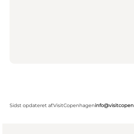
Sidst opdateret af:
VisitCopenhagen
info@visitcope