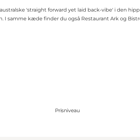
australske 'straight forward yet laid back-vibe' i den hippe
en. I samme kæde finder du også
Restaurant Ark
og
Bist
Prisniveau