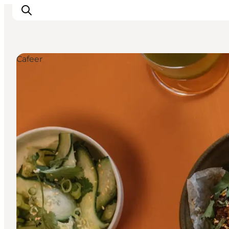
Cafeer
This is Copenhagen
Aktiviteter
Spis & drik
Områder
Planlæg din tur
CopenPay
Copenhagen Card