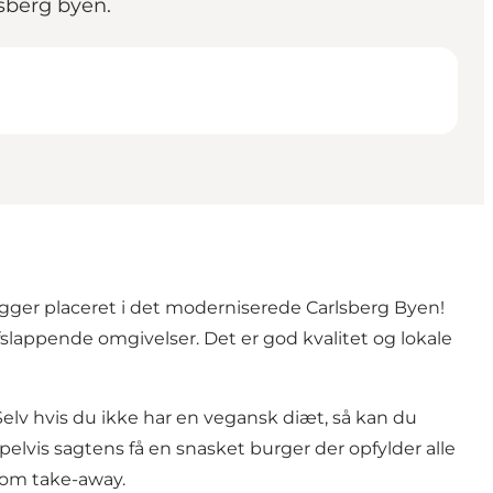
sberg byen.
ligger placeret i det moderniserede Carlsberg Byen!
slappende omgivelser. Det er god kvalitet og lokale
Selv hvis du ikke har en vegansk diæt, så kan du
lvis sagtens få en snasket burger der opfylder alle
som take-away.