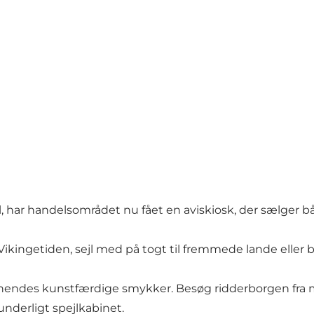
l børn i alderen 4 til 10. Museet er velegnet for famili
ggård fra 1920'erne. Forestil dig at sidde på lokummet 
ter eller hoppede i hinkerude dengang.
fortæller historien om skraldemændene. De gik larmen
 tømt lejlighedens skraldespand!
il, har handelsområdet nu fået en aviskiosk, der sælger b
l Vikingetiden, sejl med på togt til fremmede lande eller
 hendes kunstfærdige smykker. Besøg ridderborgen fra m
nderligt spejlkabinet.