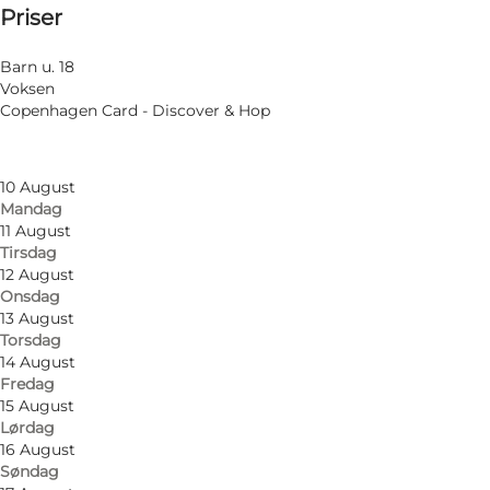
Priser
Tilgængelighed
Filtrér efter måned
7 August
Besøg hjemmeside
Barn u. 18
Fredag
Voksen
8 August
Copenhagen Card - Discover & Hop
Lørdag
9 August
Søndag
10 August
Mandag
11 August
Tirsdag
12 August
Onsdag
13 August
Foto
:
Nationalmuseet
Torsdag
14 August
Fredag
15 August
Lørdag
16 August
Søndag