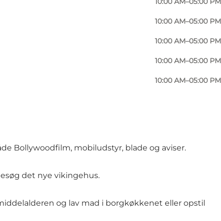
10:00 AM–05:00 PM
ebesøg såvel som institutioner.
10:00 AM–05:00 PM
i den kolde baggård og kigge gennem hullerne i
10:00 AM–05:00 PM
10:00 AM–05:00 PM
de gennem gaderne, mens de svingede med skralden
10:00 AM–05:00 PM
åde Bollywoodfilm, mobiludstyr, blade og aviser.
 besøg det nye vikingehus.
iddelalderen og lav mad i borgkøkkenet eller opstil