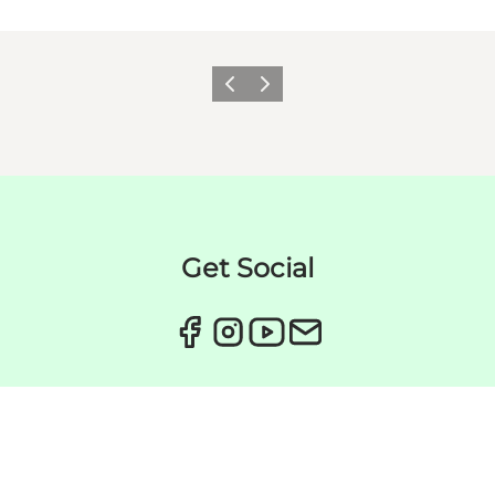
Forrige
Næste
Get Social