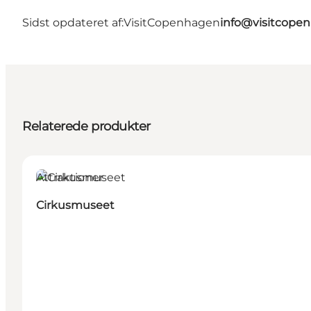
Sidst opdateret af:
VisitCopenhagen
info@visitcope
Relaterede produkter
Attraktioner
Cirkusmuseet