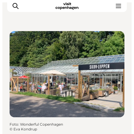
Cafeer
This is Copenhagen
Aktiviteter
Spis & drik
Områder
Planlæg din tur
CopenPay
Copenhagen Card
Foto
:
Wonderful Copenhagen
©
Eva Kondrup