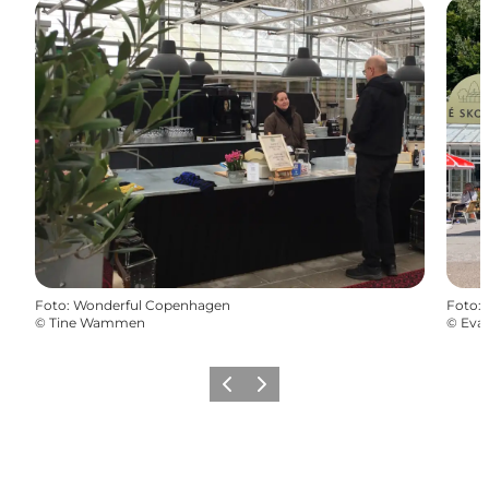
Foto
:
Wonderful Copenhagen
Foto
:
©
Tine Wammen
©
Eva
Forrige
Næste