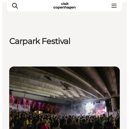
Carpark Festival
This is Copenhagen
Aktiviteter
Spis & drik
Det sker
Områder
Planlæg din tur
CopenPay
Copenhagen Card