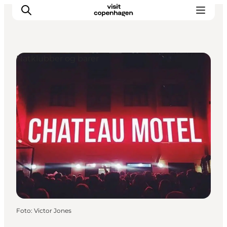
Natklubber og barer
This is Copenhagen
Aktiviteter
Spis & drik
Områder
Planlæg din tur
CopenPay
Copenhagen Card
Foto
:
Victor Jones