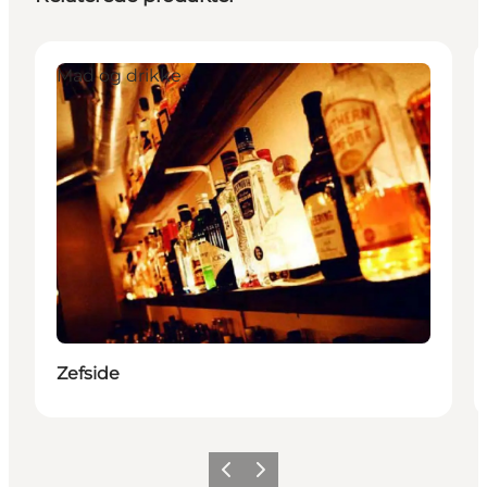
Mad og drikke
Zefside
Forrige
Næste