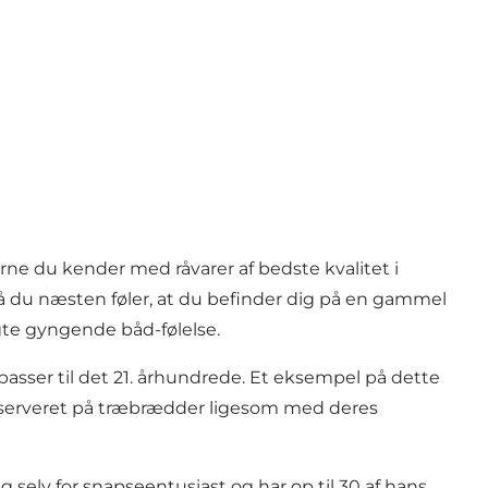
ne du kender med råvarer af bedste kvalitet i
så du næsten føler, at du befinder dig på en gammel
ægte gyngende båd-følelse.
passer til det 21. århundrede. Et eksempel på dette
er serveret på træbrædder ligesom med deres
selv for snapseentusiast og har op til 30 af hans