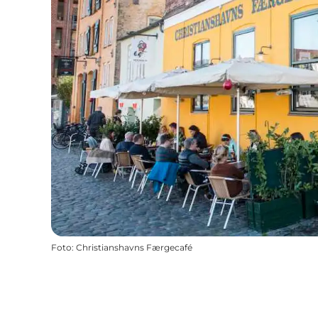
Foto
:
Christianshavns Færgecafé