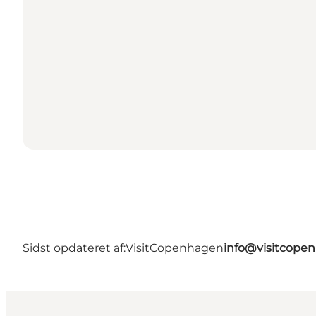
Sidst opdateret af:
VisitCopenhagen
info@visitcope