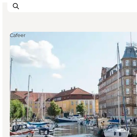
Cafeer
This is Copenhagen
Aktiviteter
Spis & drik
Områder
Planlæg din tur
CopenPay
Copenhagen Card