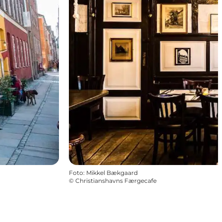
Foto
:
Mikkel Bækgaard
©
Christianshavns Færgecafe