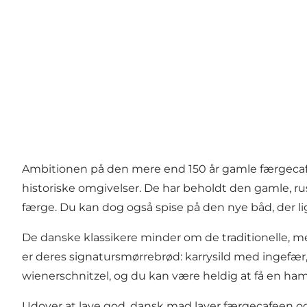
Ambitionen på den mere end 150 år gamle færgecafé p
historiske omgivelser. De har beholdt den gamle, r
færge. Du kan dog også spise på den nye båd, der lig
De danske klassikere minder om de traditionelle, me
er deres signatursmørrebrød: karrysild med ingefær,
wienerschnitzel, og du kan være heldig at få en hamm
Udover at lave god, dansk mad laver færgecafeen også