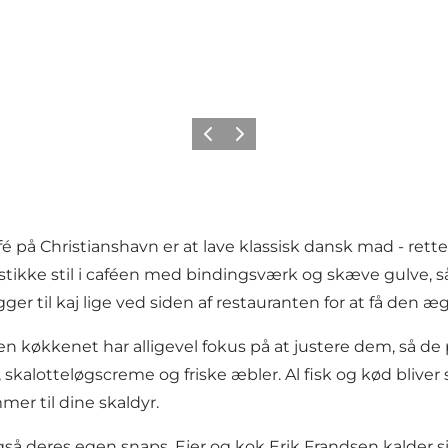
Forrige
Næste
å Christianshavn er at lave klassisk dansk mad - retter
ustikke stil i caféen med bindingsværk og skæve gulve, 
ger til kaj lige ved siden af restauranten for at få den 
n køkkenet har alligevel fokus på at justere dem, så de 
 skalotteløgscreme og friske æbler. Al fisk og kød bliv
er til dine skaldyr.
 deres egen snaps. Ejer og kok Erik Frandsen kalder sig 