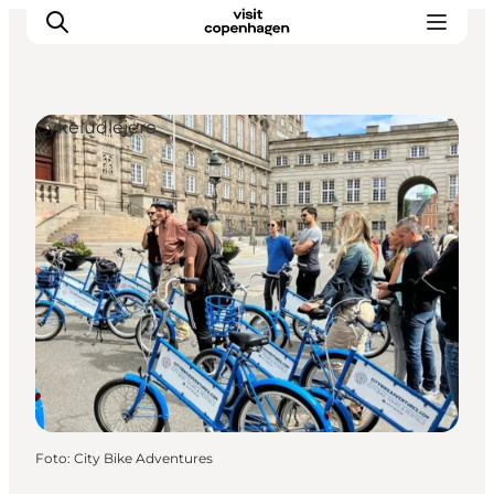
Cykeludlejere
This is Copenhagen
Aktiviteter
Spis & drik
Områder
Planlæg din tur
CopenPay
Copenhagen Card
Foto
:
City Bike Adventures