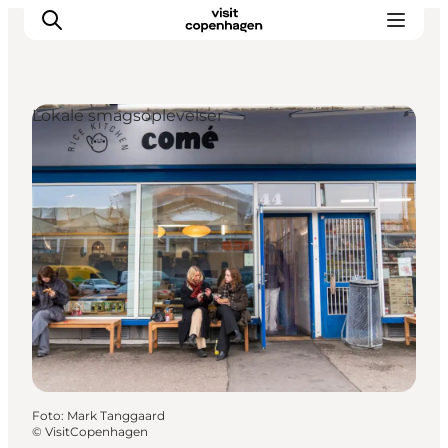
Lokale smagsoplevelser
This is Copenhagen
Aktiviteter
Spis & drik
Områder
Planlæg din tur
CopenPay
Copenhagen Card
Foto
:
Mark Tanggaard
©
VisitCopenhagen