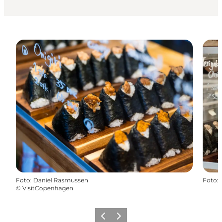
Foto
:
Daniel Rasmussen
Foto
:
©
VisitCopenhagen
Forrige
Næste