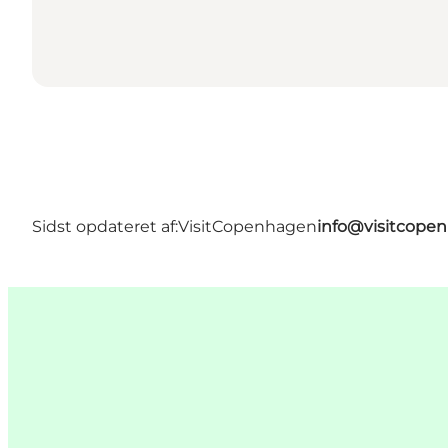
Sidst opdateret af:
VisitCopenhagen
info@visitcope