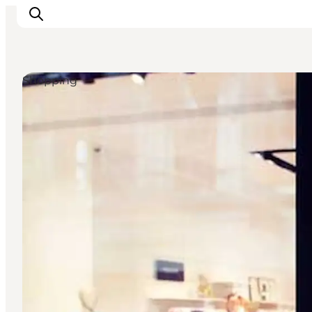
Shopping
This is Copenhagen
Aktiviteter
Spis & drik
Områder
Planlæg din tur
CopenPay
Copenhagen Card