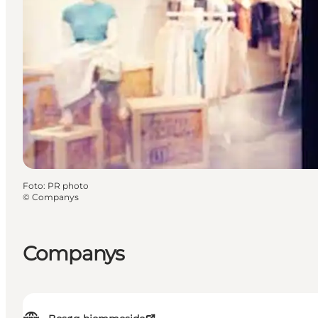
Foto
:
PR photo
©
Companys
Companys