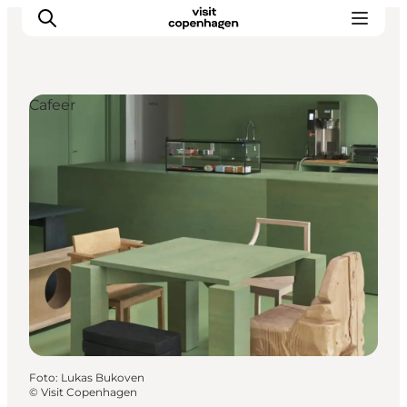
Cafeer
This is Copenhagen
Aktiviteter
Spis & drik
Områder
Planlæg din tur
CopenPay
Copenhagen Card
Foto
:
Lukas Bukoven
©
Visit Copenhagen