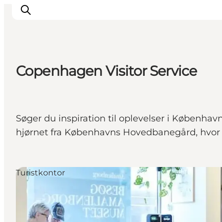
Copenhagen Visitor Service
This is Copenhagen
Aktiviteter
Spis & drik
Søger du inspiration til oplevelser i Københa
Områder
hjørnet fra Københavns Hovedbanegård, hvor vi 
Planlæg din tur
CopenPay
Copenhagen Card
Turistkontor