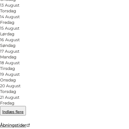
13 August
Torsdag
14 August
Fredag
15 August
Lørdag
16 August
Søndag
17 August
Find vej
Mandag
18 August
Vesterbrogade 4B
Tirsdag
19 August
1620 København V
Onsdag
20 August
Torsdag
Find vej
21 August
Fredag
Indlæs flere
Åbningstider