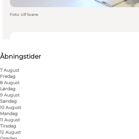
Foto
:
Ulf Svane
Se åbningstider
Åbningstider
Besøg hjemmeside
7 August
Fredag
8 August
Lørdag
9 August
Søndag
10 August
Mandag
Læs mere
11 August
Tirsdag
12 August
Onsdag