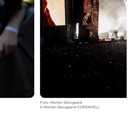
Foto
:
Morten Skovgaard
©
Morten Skovgaard-COPENHELL