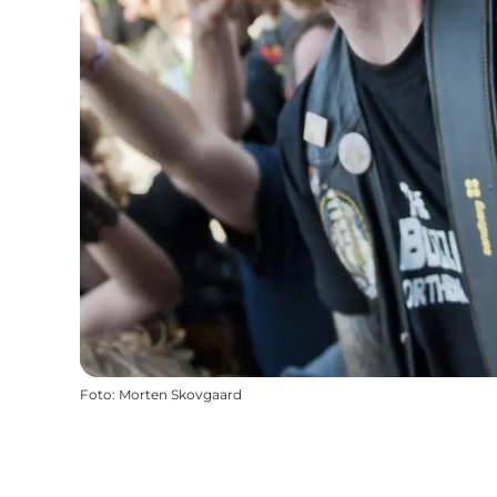
Foto
:
Morten Skovgaard