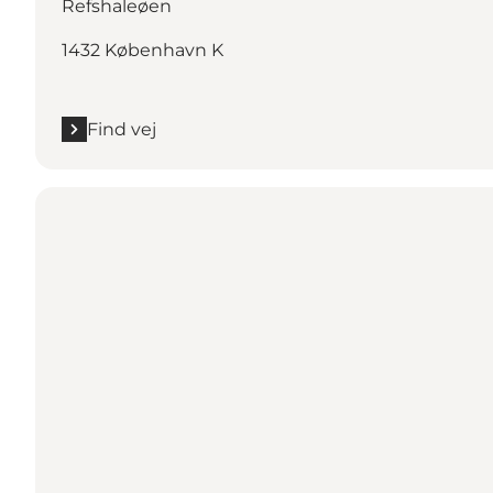
Refshaleøen
1432 København K
Find vej