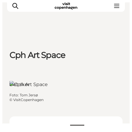
This is Copenhagen
Cph Art Space
Aktiviteter
Spis & drik
Områder
Planlæg din tur
Det sker
CopenPay
Foto
:
Tom Jersø
Copenhagen Card
©
VisitCopenhagen
Datoer og tider