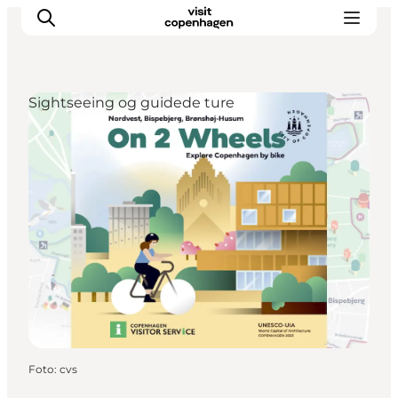
Sightseeing og guidede ture
This is Copenhagen
Aktiviteter
Spis & drik
Områder
Planlæg din tur
CopenPay
Copenhagen Card
Foto
:
cvs