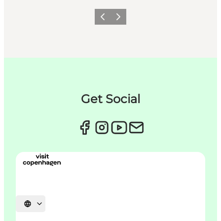
Forrige
Næste
Get Social
Vælg sprog