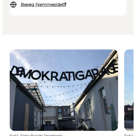
Besøg hjemmeside
Foto
:
Freja Bonde Jørgensen
Foto
: