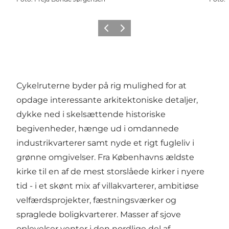
Forrige
Næste
Cykelruterne byder på rig mulighed for at
opdage interessante arkitektoniske detaljer,
dykke ned i skelsættende historiske
begivenheder, hænge ud i omdannede
industrikvarterer samt nyde et rigt fugleliv i
grønne omgivelser. Fra Københavns ældste
kirke til en af de mest storslåede kirker i nyere
tid - i et skønt mix af villakvarterer, ambitiøse
velfærdsprojekter, fæstningsværker og
spraglede boligkvarterer. Masser af sjove
oplevelser venter i den nordlige del af