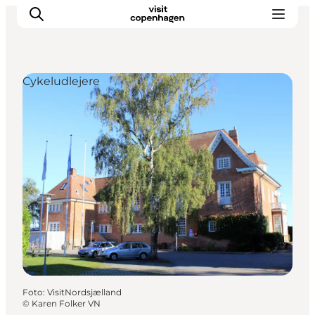
Cykeludlejere
This is Copenhagen
Aktiviteter
Spis & drik
Områder
Planlæg din tur
CopenPay
Copenhagen Card
Foto
:
VisitNordsjælland
©
Karen Folker VN