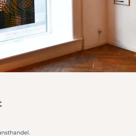
t
kunsthandel.