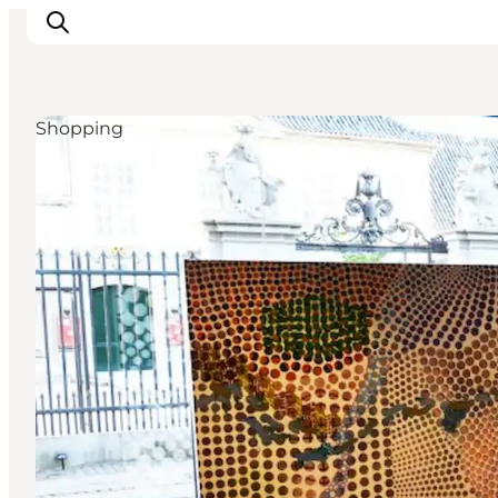
Shopping
This is Copenhagen
Aktiviteter
Spis & drik
Områder
Planlæg din tur
CopenPay
Copenhagen Card