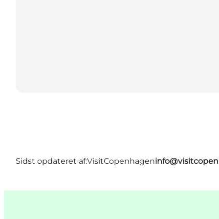
Sidst opdateret af:
VisitCopenhagen
info@visitcope