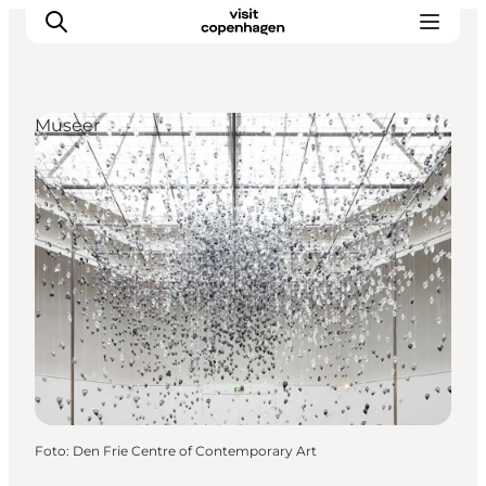
Museer
This is Copenhagen
Aktiviteter
Spis & drik
Områder
Planlæg din tur
CopenPay
Copenhagen Card
Foto
:
Den Frie Centre of Contemporary Art