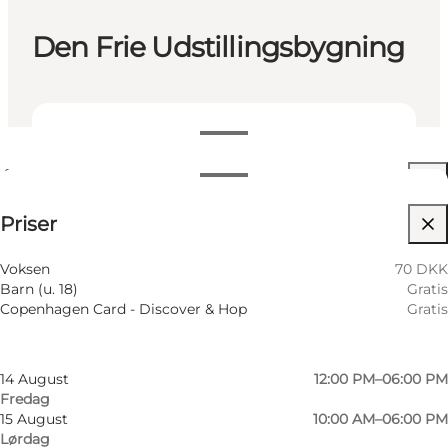
Den Frie Udstillingsbygning
Se åbningstider
Åbningstider
70 DKK
Priser
Besøg hjemmeside
Filtrér efter måned
9 August
10:00 AM–06:00 PM
Voksen
70 DKK
Søndag
Barn (u. 18)
Gratis
12 August
12:00 PM–06:00 PM
Copenhagen Card - Discover & Hop
Gratis
Onsdag
13 August
12:00 PM–09:00 PM
Torsdag
14 August
12:00 PM–06:00 PM
Fredag
15 August
10:00 AM–06:00 PM
Lørdag