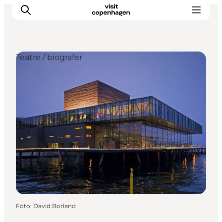
Teatre / biografer
This is Copenhagen
Aktiviteter
Spis & drik
Områder
Planlæg din tur
CopenPay
Copenhagen Card
Foto
:
David Borland