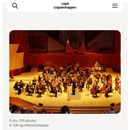
Teatre / biografer
This is Copenhagen
Aktiviteter
Spis & drik
Områder
Planlæg din tur
CopenPay
Copenhagen Card
Foto
:
PR photo
©
DR SymfoniOrkester