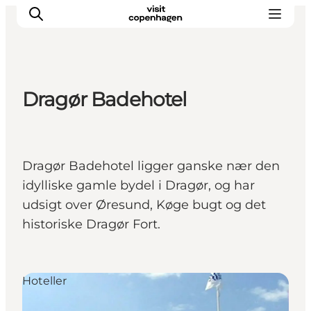
Dragør Badehotel
This is Copenhagen
Aktiviteter
Spis & drik
Dragør Badehotel ligger ganske nær den
Områder
idylliske gamle bydel i Dragør, og har
Planlæg din tur
udsigt over Øresund, Køge bugt og det
CopenPay
historiske Dragør Fort.
Copenhagen Card
Hoteller