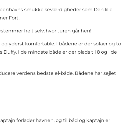
 Københavns smukke seværdigheder som Den lille
ner Fort.
estemmer helt selv, hvor turen går hen!
 og yderst komfortable. I bådene er der sofaer og to
Duffy. I de mindste både er der plads til 8 og i de
ducere verdens bedste el-både. Bådene har sejlet
kaptajn forlader havnen, og til båd og kaptajn er