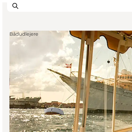
Bådudlejere
This is Copenhagen
Aktiviteter
Spis & drik
Områder
Planlæg din tur
CopenPay
Copenhagen Card