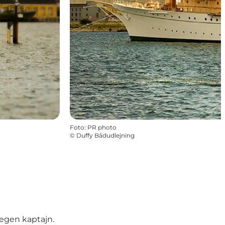
Foto
:
PR photo
©
Duffy Bådudlejning
egen kaptajn.