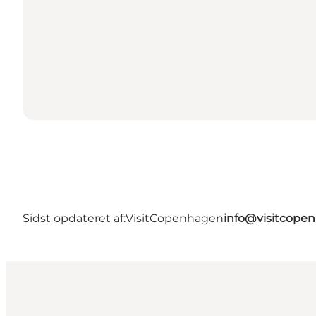
Sidst opdateret af:
VisitCopenhagen
info@visitcope