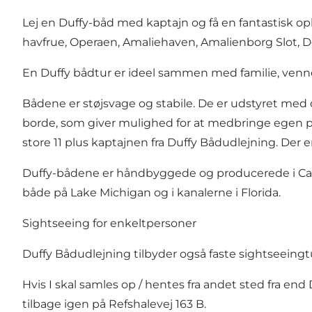
Lej en Duffy-båd med kaptajn og få en fantastisk o
havfrue, Operaen, Amaliehaven, Amalienborg Slot, Det 
En Duffy bådtur er ideel sammen med familie, venner
Bådene er støjsvage og stabile. De er udstyret med 
borde, som giver mulighed for at medbringe egen picn
store 11 plus kaptajnen fra Duffy Bådudlejning. Der er 
Duffy-bådene er håndbyggede og producerede i Calif
både på Lake Michigan og i kanalerne i Florida.
Sightseeing for enkeltpersoner
Duffy Bådudlejning tilbyder også faste sightseein
Hvis I skal samles op / hentes fra andet sted fra end
tilbage igen på Refshalevej 163 B.