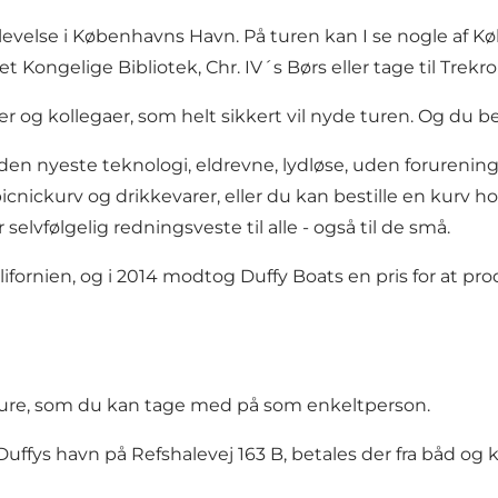
plevelse i Københavns Havn. På turen kan I se nogle af
Kongelige Bibliotek, Chr. IV´s Børs eller tage til Trekro
 og kollegaer, som helt sikkert vil nyde turen. Og du b
den nyeste teknologi, eldrevne, lydløse, uden forurening
ickurv og drikkevarer, eller du kan bestille en kurv hos 
selvfølgelig redningsveste til alle - også til de små.
ornien, og i 2014 modtog Duffy Boats en pris for at pro
gture, som du kan tage med på som enkeltperson.
 Duffys havn på Refshalevej 163 B, betales der fra båd og 