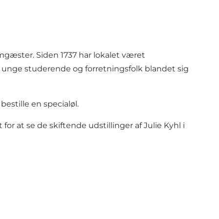
mgæster. Siden 1737 har lokalet været
ar unge studerende og forretningsfolk blandet sig
estille en specialøl.
or at se de skiftende udstillinger af Julie Kyhl i