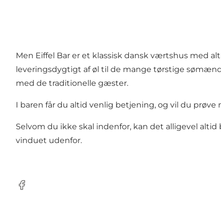
Men Eiffel Bar er et klassisk dansk værtshus med al
leveringsdygtigt af øl til de mange tørstige sømænd
med de traditionelle gæster.
I baren får du altid venlig betjening, og vil du prøv
Selvom du ikke skal indenfor, kan det alligevel altid 
vinduet udenfor.
Facebook