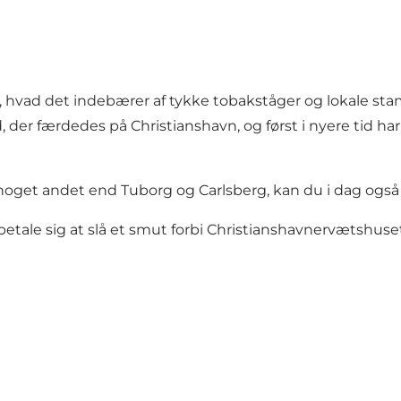
t, hvad det indebærer af tykke tobakståger og lokale sta
, der færdedes på Christianshavn, og først i nyere tid h
e noget andet end Tuborg og Carlsberg, kan du i dag også b
betale sig at slå et smut forbi Christianshavnervætshuset f