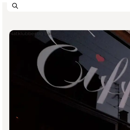
Natklubber og barer
This is Copenhagen
Aktiviteter
Spis & drik
Områder
Planlæg din tur
CopenPay
Copenhagen Card