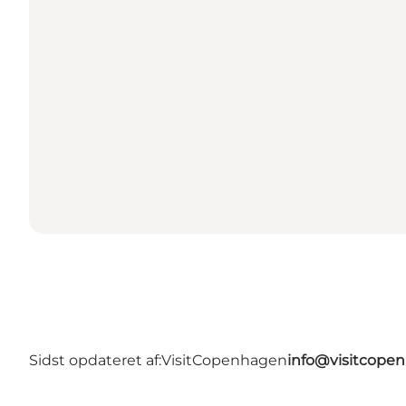
Sidst opdateret af:
VisitCopenhagen
info@visitcope