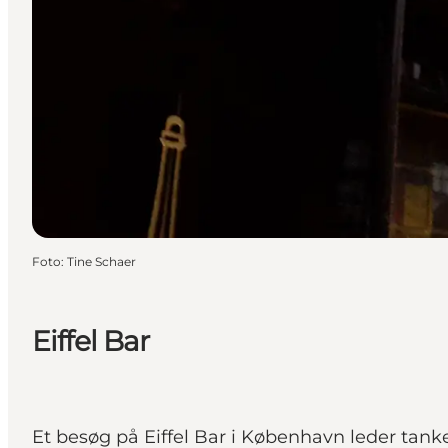
Foto
:
Tine Schaer
Eiffel Bar
Et besøg på Eiffel Bar i København leder tank